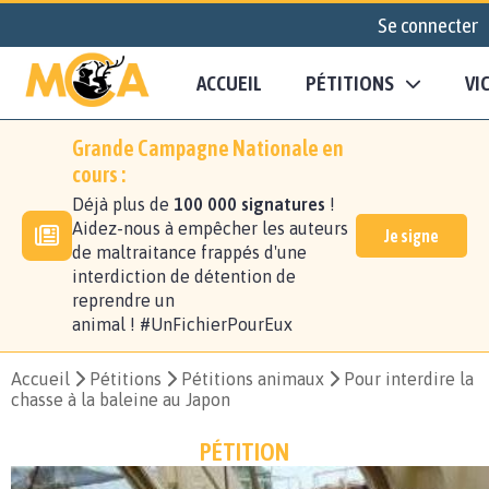
Se connecter
ACCUEIL
PÉTITIONS
VI
Grande Campagne Nationale en
cours :
Déjà plus de
100 000 signatures
!
Aidez-nous à empêcher les auteurs
Je signe
de maltraitance frappés d'une
interdiction de détention de
reprendre un
animal ! #UnFichierPourEux
Accueil
Pétitions
Pétitions animaux
Pour interdire la
chasse à la baleine au Japon
PÉTITION