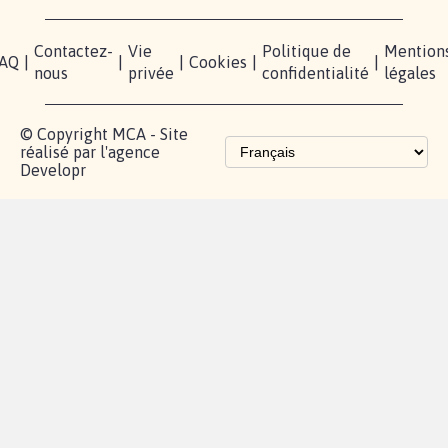
Instagram
Mobilisation
Contact
presse
TikTok
Accompagnement
Partenariat et
fundraising
Les pétitions
proches de chez
vous
Contactez-
Vie
Politique de
Mention
AQ
|
|
|
Cookies
|
|
nous
privée
confidentialité
légales
© Copyright MCA - Site
réalisé par l'agence
Developr