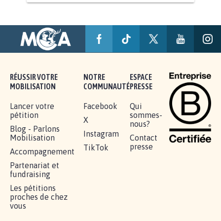
AGRESSION DE MON FILS THÉO :
SOYONS TOUS MOBILISÉS...
16.844
signatures
Je signe
RÉUSSIR VOTRE
NOTRE
ESPACE
MOBILISATION
COMMUNAUTÉ
PRESSE
Lancer votre
Facebook
Qui
pétition
sommes-
X
nous?
Blog - Parlons