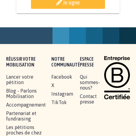
Je signe
AGRESSION DE MON FILS THÉO :
SOYONS TOUS MOBILISÉS...
16.828
signatures
Je signe