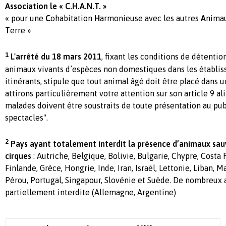
Association le « C.H.A.N.T. »
« pour une
C
ohabitation
H
armonieuse avec les autres
A
nimau
T
erre »
1
L'arrêté du 18 mars 2011
, fixant les conditions de détention
animaux vivants d’espèces non domestiques dans les établi
itinérants, stipule que tout animal âgé doit être placé dans 
attirons particulièrement votre attention sur son article 9 al
malades doivent être soustraits de toute présentation au p
spectacles".
2
Pays ayant totalement interdit la présence d’animaux sau
cirques
: Autriche, Belgique, Bolivie, Bulgarie, Chypre, Costa
Finlande, Grèce, Hongrie, Inde, Iran, Israël, Lettonie, Liban, 
Pérou, Portugal, Singapour, Slovénie et Suède. De nombreux a
partiellement interdite (Allemagne, Argentine)