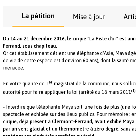
La pétition
Mise à jour
Arti
Du 14 au 21 décembre 2016, le cirque "La Piste d'or" est a
Ferrand, sous chapiteau.
Or cet établissement détient une éléphante d'Asie, Maya âgé
de vie de cette espèce est d'environ 60 ans), dont la santé m
menacée.
er
En votre qualité de 1
magistrat de la commune, nous sollici
(
1
)
autorité pour faire appliquer la loi (arrêté du 18 mars 2011
- Interdire que l'éléphante Maya soit, une fois de plus (une fo
spectacle et exhibée sur des lieux publics. Pour mémoire : 
cirque, déjà présent à Clermont-Ferrand, avait exhibé May
par un vent glacial et un thermomètre à zéro degré, sans a
protéger ses pieds très sensibles au froid.