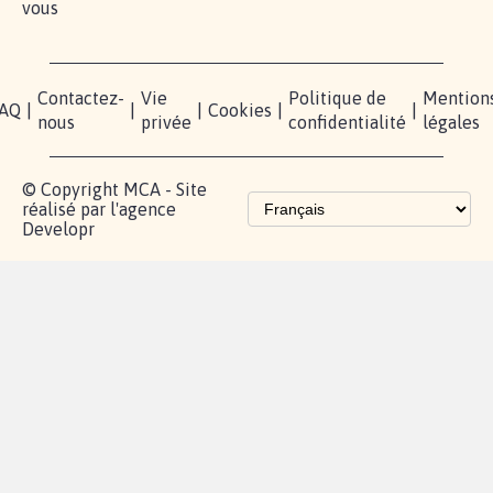
RÉUSSIR VOTRE
NOTRE
ESPACE
MOBILISATION
COMMUNAUTÉ
PRESSE
Lancer votre
Facebook
Qui
pétition
sommes-
X
nous?
Blog - Parlons
Instagram
Mobilisation
Contact
presse
TikTok
Accompagnement
Partenariat et
fundraising
Les pétitions
proches de chez
vous