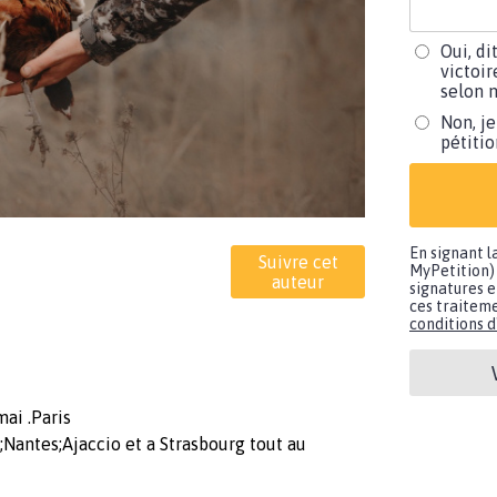
Oui, di
victoir
selon m
Non, je
pétiti
En signant l
Suivre cet
MyPetition) 
auteur
signatures e
ces traiteme
conditions d'
mai .Paris
antes;Ajaccio et a Strasbourg tout au