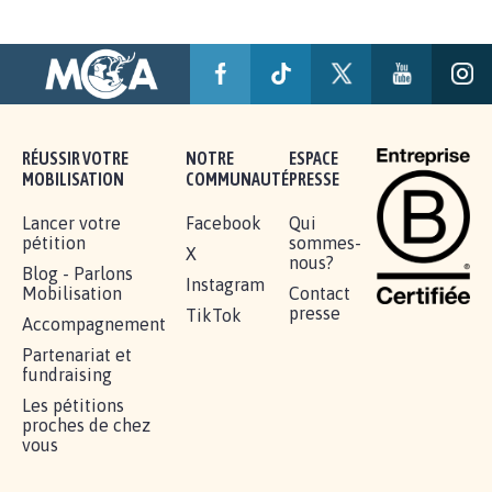
AGRESSION DE MON FILS THÉO :
SOYONS TOUS MOBILISÉS...
16.823
signatures
Je signe