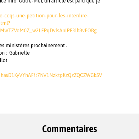
ce Info Outre-Mer, un article est paru que je
de-coqs-une-petition-pour-les-interdire-
html?
y7MwTZVoM0Z_w2LFPqDvlsAnIPF3lh8vEORg
 les ministères prochainement .
on : Gabrielle
llot
rfhasD1KyVYhAFft7NV1NzktpKzQzZQCZWGbSV
Commentaires