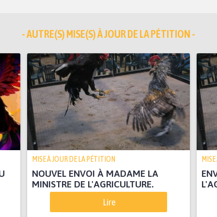
- AUTRE(S) MISE(S) À JOUR DE LA PÉTITION -
MISE À JOUR DE LA PÉTITION
MISE
U
NOUVEL ENVOI À MADAME LA
ENV
MINISTRE DE L'AGRICULTURE.
L'A
Lire