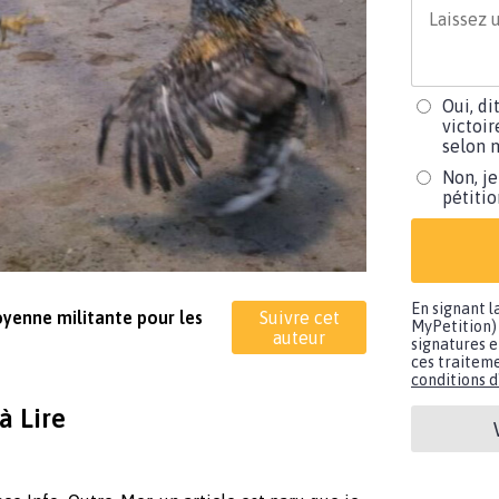
Oui, di
victoir
selon m
Non, je
pétiti
En signant l
toyenne militante pour les
Suivre cet
MyPetition) 
auteur
signatures e
ces traiteme
conditions d'
à Lire