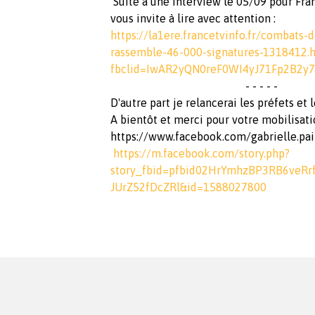
Suite à une interview le 05/09 pour Fran
vous invite à lire avec attention :
https://la1ere.francetvinfo.fr/combats-
rassemble-46-000-signatures-1318412.
fbclid=IwAR2yQN0reF0WI4yJ71Fp2B2
- - - - -
D'autre part je relancerai les préfets et
A bientôt et merci pour votre mobilisati
https://www.facebook.com/gabrielle.pai
https://m.facebook.com/story.php?
story_fbid=pfbid02HrYmhzBP3RB6veR
JUrZ52fDcZRl&id=1588027800