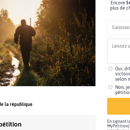
Encore
5
plus de c
Oui, di
victoir
selon m
Non, je
pétiti
de la république
En signant l
pétition
MyPetition) 