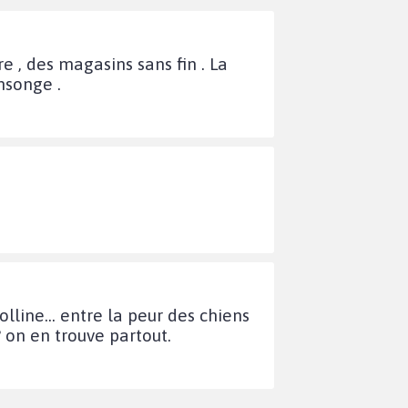
re , des magasins sans fin . La
nsonge .
line... entre la peur des chiens
? on en trouve partout.