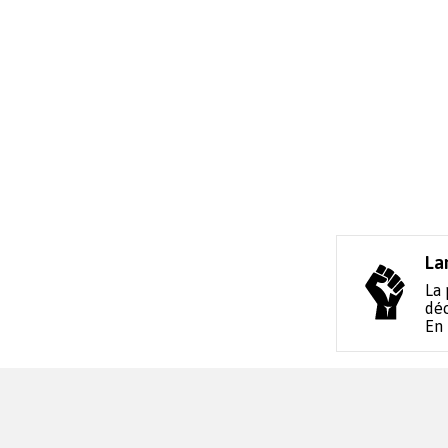
La
La 
déc
En