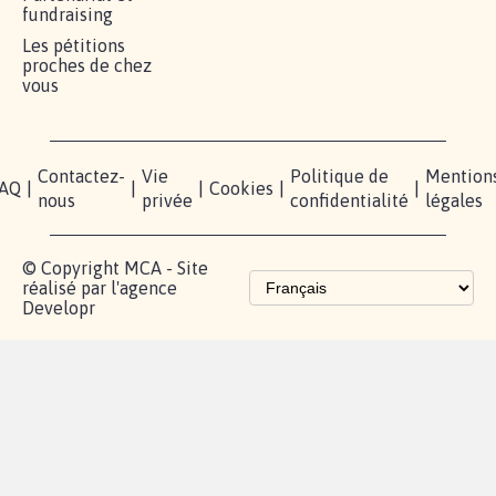
RÉUSSIR VOTRE
NOTRE
ESPACE
MOBILISATION
COMMUNAUTÉ
PRESSE
Lancer votre
Facebook
Qui
pétition
sommes-
X
nous?
Blog - Parlons
Instagram
Mobilisation
Contact
presse
TikTok
Accompagnement
Partenariat et
fundraising
Les pétitions
proches de chez
vous
Contactez-
Vie
Politique de
Mention
AQ
|
|
|
Cookies
|
|
nous
privée
confidentialité
légales
© Copyright MCA - Site
réalisé par l'agence