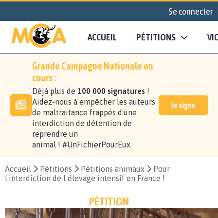
Se connecter
ACCUEIL
PÉTITIONS
VI
Grande Campagne Nationale en
cours :
Déjà plus de
100 000 signatures
!
Aidez-nous à empêcher les auteurs
Je signe
de maltraitance frappés d'une
interdiction de détention de
reprendre un
animal ! #UnFichierPourEux
Accueil
Pétitions
Pétitions animaux
Pour
l'interdiction de l élevage intensif en France !
PÉTITION