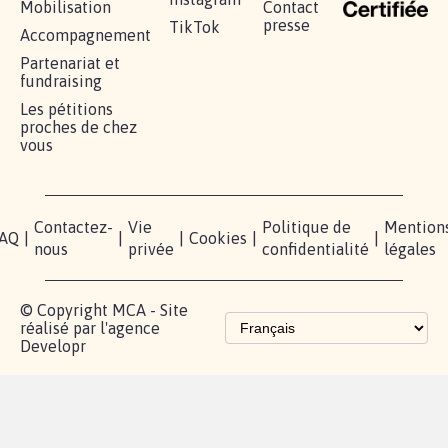
Mobilisation
Contact
presse
TikTok
Accompagnement
Partenariat et
fundraising
Les pétitions
proches de chez
vous
Contactez-
Vie
Politique de
Mention
AQ
|
|
|
Cookies
|
|
nous
privée
confidentialité
légales
© Copyright MCA - Site
réalisé par l'agence
Developr