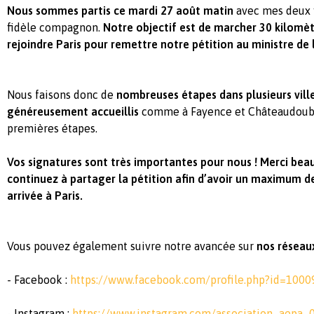
Nous sommes partis ce mardi 27 août matin
avec mes deux f
fidèle compagnon.
Notre objectif est de marcher 30 kilomètr
rejoindre Paris pour remettre notre pétition au ministre de l
Nous faisons donc de
nombreuses étapes dans plusieurs vil
généreusement accueillis
comme à Fayence et Châteaudoubl
premières étapes.
Vos signatures sont très importantes pour nous ! Merci bea
continuez à partager la pétition afin d’avoir un maximum d
arrivée à Paris.
Vous pouvez également suivre notre avancée sur
nos réseau
- Facebook :
https://www.facebook.com/profile.php?id=100
- Instagram :
https://www.instagram.com/association_aepa_