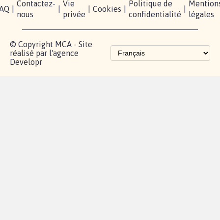
Contactez-
Vie
Politique de
Mention
AQ
|
|
|
Cookies
|
|
nous
privée
confidentialité
légales
© Copyright MCA - Site
réalisé par l'agence
Developr