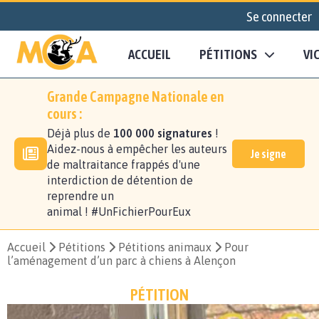
Se connecter
ACCUEIL
PÉTITIONS
VI
Grande Campagne Nationale en
cours :
Déjà plus de
100 000 signatures
!
Aidez-nous à empêcher les auteurs
Je signe
de maltraitance frappés d'une
interdiction de détention de
reprendre un
animal ! #UnFichierPourEux
Accueil
Pétitions
Pétitions animaux
Pour
l’aménagement d’un parc à chiens à Alençon
PÉTITION