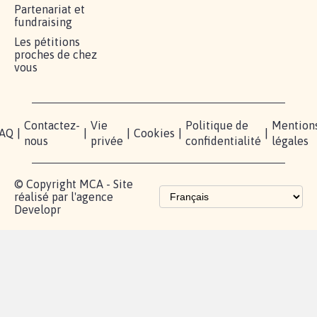
RÉUSSIR VOTRE
NOTRE
ESPACE
MOBILISATION
COMMUNAUTÉ
PRESSE
Lancer votre
Facebook
Qui
pétition
sommes-
X
nous?
Blog - Parlons
Instagram
Mobilisation
Contact
presse
TikTok
Accompagnement
Partenariat et
fundraising
Les pétitions
proches de chez
vous
Contactez-
Vie
Politique de
Mention
AQ
|
|
|
Cookies
|
|
nous
privée
confidentialité
légales
© Copyright MCA - Site