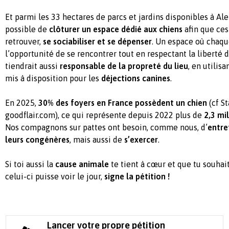
Et parmi les 33 hectares de parcs et jardins disponibles à Alenç
possible de
clôturer un espace dédié aux chiens
afin que ces
retrouver,
se sociabiliser et se dépenser
. Un espace où chaqu
l’opportunité de se rencontrer tout en respectant la liberté d
tiendrait aussi
responsable de la propreté du lieu
, en utilis
mis à disposition pour les
déjections canines
.
En 2025,
30% des foyers en France possèdent un chien
(cf St
goodflair.com), ce qui représente depuis 2022 plus de
2,3 mi
Nos compagnons sur pattes ont besoin, comme nous, d’
entre
leurs congénères
, mais aussi de
s’exercer
.
Si toi aussi la
cause animale
te tient à cœur et que tu souha
celui-ci puisse voir le jour,
signe la pétition !
Lancer votre propre pétition