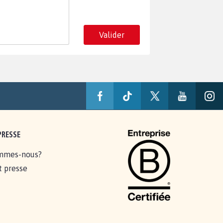
Valider
PRESSE
mmes-nous?
t presse