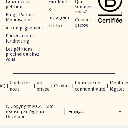
Lancer votre
Facebook
Qui
pétition
sommes-
X
nous?
Blog - Parlons
Instagram
Mobilisation
Contact
presse
TikTok
Accompagnement
Partenariat et
fundraising
Les pétitions
proches de chez
vous
Contactez-
Vie
Politique de
Mention
AQ
|
|
|
Cookies
|
|
nous
privée
confidentialité
légales
© Copyright MCA - Site
réalisé par l'agence
Developr