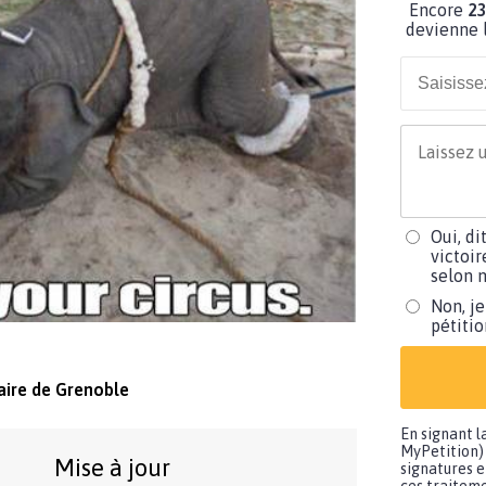
Encore
23
devienne l
Oui, di
victoir
selon m
Non, je
pétiti
Maire de Grenoble
En signant l
MyPetition) 
Mise à jour
signatures e