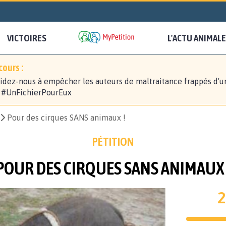
VICTOIRES
L'ACTU ANIMALE
ours :
idez-nous à empêcher les auteurs de maltraitance frappés d'u
! #UnFichierPourEux
Pour des cirques SANS animaux !
PÉTITION
POUR DES CIRQUES SANS ANIMAUX 
2