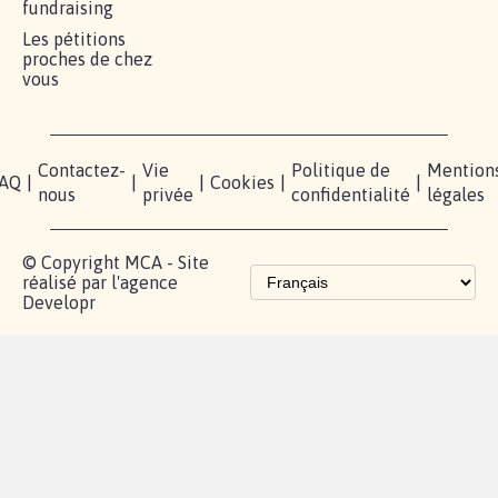
fundraising
Les pétitions
proches de chez
vous
Contactez-
Vie
Politique de
Mention
AQ
|
|
|
Cookies
|
|
nous
privée
confidentialité
légales
© Copyright MCA - Site
réalisé par l'agence
Developr