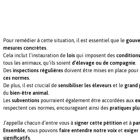
Pour remédier à cette situation, il est essentiel que le
gouv
mesures concrètes
.
Cela inclut l’instauration de
lois
qui imposent des
conditions
tous les animaux, qu’ils soient
d’élevage ou de compagnie
.
Des
inspections régulières
doivent être mises en place pour 
ces normes
.
De plus, il est crucial de
sensibiliser les éleveurs
et le
grand 
du
bien-être animal
.
Les
subventions
pourraient également être accordées aux
ex
respectent ces normes, encourageant ainsi des
pratiques pl
J’appelle chacun d’entre vous à
signer cette pétition
et à
pa
Ensemble
, nous pouvons
faire entendre notre voix
et
exiger
significatifs
.