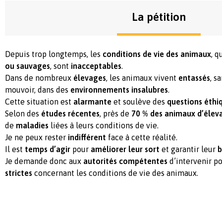
La pétition
Depuis trop longtemps, les
conditions de vie des animaux
, q
ou sauvages
, sont
inacceptables
.
Dans de nombreux
élevages
, les animaux vivent
entassés
, s
mouvoir, dans des
environnements insalubres
.
Cette situation est
alarmante
et soulève des
questions éthi
Selon des
études récentes
, près de
70 % des animaux d’élev
de
maladies
liées à leurs conditions de vie.
Je ne peux rester
indifférent
face à cette réalité.
Il est
temps d’agir
pour
améliorer leur sort
et garantir leur
b
Je demande donc aux
autorités compétentes
d’intervenir p
strictes
concernant les conditions de vie des animaux.