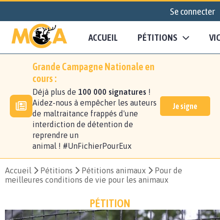
Se connecter
ACCUEIL
PÉTITIONS
VI
Grande Campagne Nationale en
cours :
Déjà plus de
100 000 signatures
!
Aidez-nous à empêcher les auteurs
Je signe
de maltraitance frappés d'une
interdiction de détention de
reprendre un
animal ! #UnFichierPourEux
Accueil
Pétitions
Pétitions animaux
Pour de
meilleures conditions de vie pour les animaux
PÉTITION