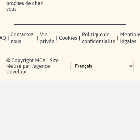
proches de chez
vous
Contactez-
Vie
Politique de
Mention
AQ
|
|
|
Cookies
|
|
nous
privée
confidentialité
légales
© Copyright MCA - Site
réalisé par l'agence
Developr