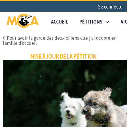
Se connecter
ACCUEIL
PÉTITIONS
VI
Pour avoir la garde des deux chiens que j'ai adopté en
famille d'accueil
MISE À JOUR DE LA PÉTITION