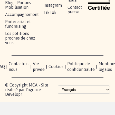
Blog - Parlons
Instagram
Mobilisation
Contact
presse
TikTok
Accompagnement
Partenariat et
fundraising
Les pétitions
proches de chez
vous
Contactez-
Vie
Politique de
Mention
AQ
|
|
|
Cookies
|
|
nous
privée
confidentialité
légales
© Copyright MCA - Site
réalisé par l'agence
Developr