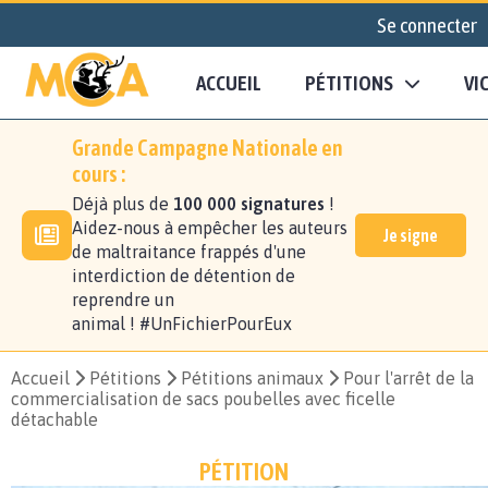
Se connecter
ACCUEIL
PÉTITIONS
VI
Grande Campagne Nationale en
cours :
Déjà plus de
100 000 signatures
!
Aidez-nous à empêcher les auteurs
Je signe
de maltraitance frappés d'une
interdiction de détention de
reprendre un
animal ! #UnFichierPourEux
Accueil
Pétitions
Pétitions animaux
Pour l'arrêt de la
commercialisation de sacs poubelles avec ficelle
détachable
PÉTITION