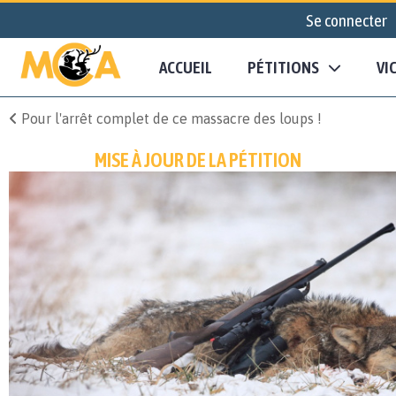
Se connecter
ACCUEIL
PÉTITIONS
VI
Pour l'arrêt complet de ce massacre des loups !
MISE À JOUR DE LA PÉTITION