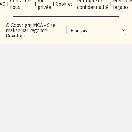
Contactez-
Vie
Politique de
Mention
AQ
|
|
|
Cookies
|
|
nous
privée
confidentialité
légales
© Copyright MCA - Site
réalisé par l'agence
Developr