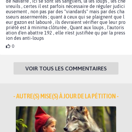
de Navarre , ici se sont les sangliers, là les loups , les che
vreuils , certes il est parfois nécessaire de réguler judici
eusement , non pas par des "viandards" mais par des cha
sseurs assermentés ; quant à ceux qui se plaignent que l
eur gazon est labouré , ils devraient vérifier que leur pro
priété est à minima clôturée , Quant aux loups , l'autoris
ation d'en abattre 192 , elle n'est justifiée qu par la press
ion des anti-loups
0
VOIR TOUS LES COMMENTAIRES
- AUTRE(S) MISE(S) À JOUR DE LA PÉTITION -