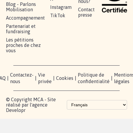
nous?
Blog - Parlons
Instagram
Mobilisation
Contact
presse
TikTok
Accompagnement
Partenariat et
fundraising
Les pétitions
proches de chez
vous
Contactez-
Vie
Politique de
Mention
AQ
|
|
|
Cookies
|
|
nous
privée
confidentialité
légales
© Copyright MCA - Site
réalisé par l'agence
Developr