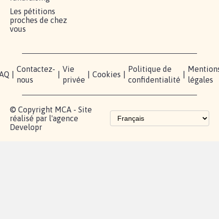
Les pétitions
proches de chez
vous
Contactez-
Vie
Politique de
Mention
AQ
|
|
|
Cookies
|
|
nous
privée
confidentialité
légales
© Copyright MCA - Site
réalisé par l'agence
Developr