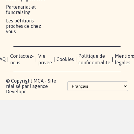
Partenariat et
fundraising
Les pétitions
proches de chez
vous
Contactez-
Vie
Politique de
Mention
AQ
|
|
|
Cookies
|
|
nous
privée
confidentialité
légales
© Copyright MCA - Site
réalisé par l'agence
Developr