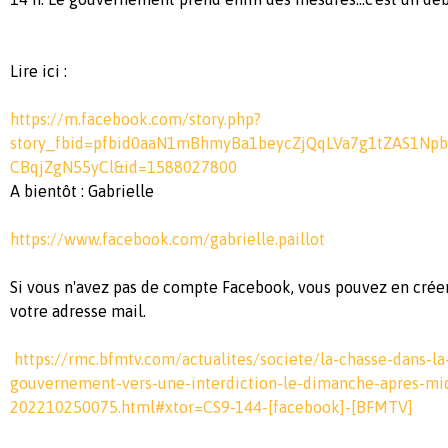
Lire ici :
https://m.facebook.com/story.php?
story_fbid=pfbid0aaN1mBhmyBa1beycZjQqLVa7g1tZAS1N
CBqjZgN55yCl&id=1588027800
A bientôt : Gabrielle
https://www.facebook.com/
gabrielle.paillot
Si vous n'avez pas de compte Facebook, vous pouvez en crée
votre adresse mail.
https://rmc.bfmtv.com/actualites/societe/la-chasse-dans-la
gouvernement-vers-une-interdiction-le-dimanche-apres-mi
202210250075.html#xtor=CS9-144-[facebook]-[BFMTV]