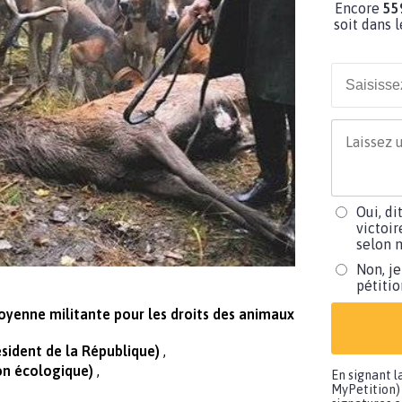
Encore
55
soit dans l
Oui, di
victoir
selon m
Non, je
pétiti
itoyenne militante pour les droits des animaux
ident de la République)
ion écologique)
En signant l
MyPetition) 