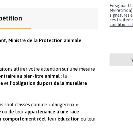
En signant l
MyPetition) 
signatures e
pétition
ces traiteme
conditions d'
nt, Ministre de la Protection animale
haitons attirer votre attention sur une mesure
ntraire au bien-être animal
: la
ce
et
l’obligation du port de la muselière
ns sont classés comme « dangereux »
e
ou de leur
appartenance à une race
ur
comportement réel
, leur
éducation
ou leur