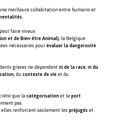
une meilleure cohabitation entre humains et
mentalités
.
peut faire mieux
ion et de Bien-être Animal)
, la Belgique
nées nécessaires pour
évaluer la dangerosité
cidents graves ne dépendent
ni de la race
,
ni du
ucation
, du
contexte de vie
et du
ncrète que la
catégorisation
et le
port
nnent pas.
— elles renforcent seulement les
préjugés
et