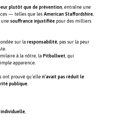
peur plutôt que de prévention
, entraîne une
aces — telles que les
American Staffordshire
,
 une
souffrance injustifiée
pour des milliers
fondée sur la
responsabilité
, pas sur la peur
te.
milaire à la nôtre, la
Pitbullwet
, qui
 simple apparence.
es ont prouvé qu’elle
n’avait pas réduit le
rité publique
.
ndividuelle
,