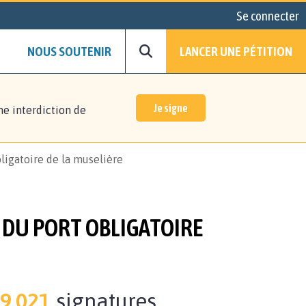
Se connecter
NOUS SOUTENIR
LANCER UNE PÉTITION
Je signe
ne interdiction de
bligatoire de la muselière
T DU PORT OBLIGATOIRE
9.021
signatures