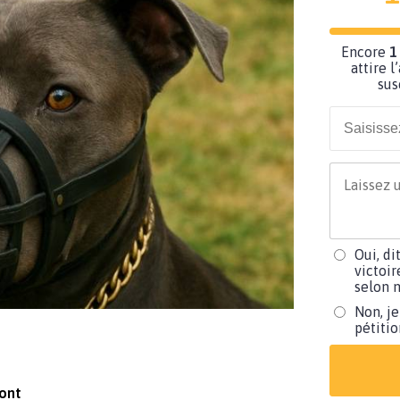
Encore
1
attire l
sus
Oui, di
victoir
selon m
Non, je
pétiti
ont