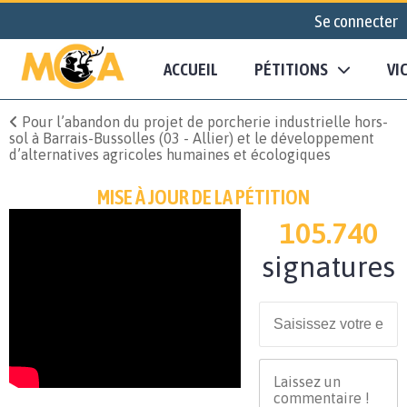
Se connecter
ACCUEIL
PÉTITIONS
VI
Pour l’abandon du projet de porcherie industrielle hors-
sol à Barrais-Bussolles (03 - Allier) et le développement
d’alternatives agricoles humaines et écologiques
MISE À JOUR DE LA PÉTITION
105.740
signatures