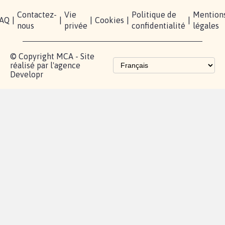
Contactez-
Vie
Politique de
Mention
AQ
|
|
|
Cookies
|
|
nous
privée
confidentialité
légales
© Copyright MCA - Site
réalisé par l'agence
Developr