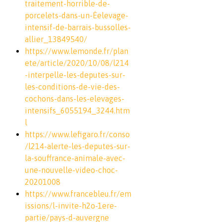
traitement-horrible-de-
porcelets-dans-un-Éelevage-
intensif-de-barrais-bussolles-
allier_13849540/
https://www.lemonde.fr/plan
ete/article/2020/10/08/l214
-interpelle-les-deputes-sur-
les-conditions-de-vie-des-
cochons-dans-les-elevages-
intensifs_6055194_3244.htm
l
https://www.lefigaro.fr/conso
/l214-alerte-les-deputes-sur-
la-souffrance-animale-avec-
une-nouvelle-video-choc-
20201008
https://www.francebleu.fr/em
issions/l-invite-h2o-1ere-
partie/pays-d-auvergne