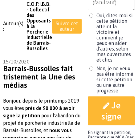
C.O.P.I.B.B.
- Collectif
des
Oui, dites-moi si
Opposants
cette pétition
Auteur(s)
Suivre cet
à la
atteint la
:
auteur
Porcherie
victoire et
Industrielle
comment je
de Barrais-
peux en aider
Bussolles
d'autres, selon
mes ouvertures
et clics
15/10/2020
Barrais-Bussolles fait
Non, je ne veux
pas être informé
tristement la Une des
si cette pétition
médias
ou une autre
progresse
Bonjour, depuis le printemps 2019
Je
vous êtes
près de 90 000 à avoir
signe
signé la pétition
pour l'abandon du
projet de porcherie industrielle de
Barrais-Bussolles, et
nous vous
En signant la pétition,
remercions encore une fois de
j'accepte que MCA (par