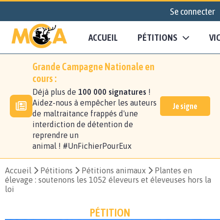
Se connecter
ACCUEIL
PÉTITIONS
VI
Grande Campagne Nationale en
cours :
Déjà plus de
100 000 signatures
!
Aidez-nous à empêcher les auteurs
Je signe
de maltraitance frappés d'une
interdiction de détention de
reprendre un
animal ! #UnFichierPourEux
Accueil
Pétitions
Pétitions animaux
Plantes en
élevage : soutenons les 1052 éleveurs et éleveuses hors la
loi
PÉTITION