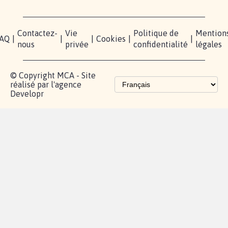
RÉUSSIR VOTRE
NOTRE
ESPACE
MOBILISATION
COMMUNAUTÉ
PRESSE
Lancer votre
Facebook
Qui
pétition
sommes-
X
nous?
Blog - Parlons
Instagram
Mobilisation
Contact
presse
TikTok
Accompagnement
Partenariat et
fundraising
Les pétitions
proches de chez
vous
Contactez-
Vie
Politique de
Mention