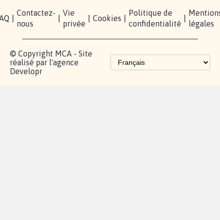
Contactez-
Vie
Politique de
Mention
AQ
|
|
|
Cookies
|
|
nous
privée
confidentialité
légales
© Copyright MCA - Site
réalisé par l'agence
Developr