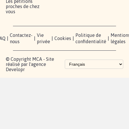
Les pétitions
proches de chez
vous
Contactez-
Vie
Politique de
Mention
AQ
|
|
|
Cookies
|
|
nous
privée
confidentialité
légales
© Copyright MCA - Site
réalisé par l'agence
Developr