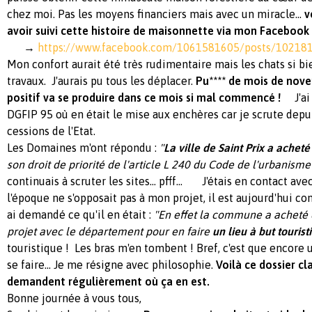
chez moi. Pas les moyens financiers mais avec un miracle...
v
avoir suivi cette histoire de maisonnette via mon Facebook
→
https://www.facebook.com/1061581605/posts/10218
Mon confort aurait été très rudimentaire mais les chats si 
travaux. J'aurais pu tous les déplacer.
Pu**** de mois de nove
positif va se produire dans ce mois si mal commencé !
J'ai 
DGFIP 95 où en était le mise aux enchères car je scrute depui
cessions de l'Etat.
Les Domaines m'ont répondu :
"
La ville de Saint Prix a acheté
son droit de priorité de l'article L 240 du Code de l'urbanism
continuais à scruter les sites... pfff...
J'étais en contact avec
l'époque ne s'opposait pas à mon projet, il est aujourd'hui con
ai demandé ce qu'il en était :
"En effet la commune a acheté c
projet avec le département pour en faire
un lieu à but tourist
touristique ! Les bras m'en tombent ! Bref, c'est que encore u
se faire... Je me résigne avec philosophie.
Voilà ce dossier c
demandent régulièrement où ça en est.
Bonne journée à vous tous,