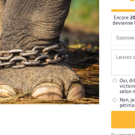
Encore
20
devienne l
Oui, di
victoir
selon m
Non, je
pétiti