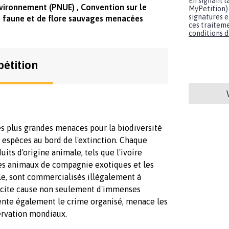
En signant l
vironnement (PNUE) , Convention sur le
MyPetition) 
signatures e
 faune et de flore sauvages menacées
ces traiteme
conditions d'
pétition
des plus grandes menaces pour la biodiversité
espèces au bord de l'extinction. Chaque
its d'origine animale, tels que l'ivoire
 les animaux de compagnie exotiques et les
le, sont commercialisés illégalement à
illicite cause non seulement d'immenses
ente également le crime organisé, menace les
ervation mondiaux.