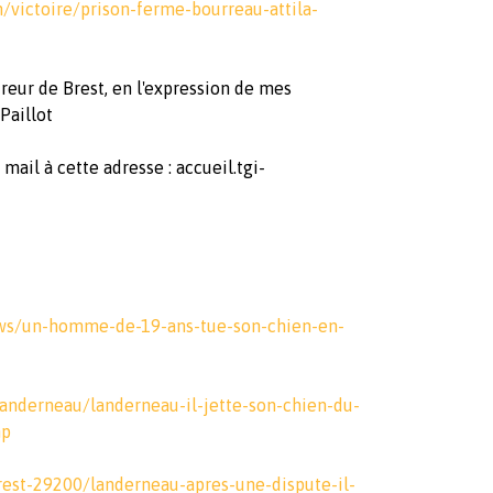
/victoire/prison-ferme-bourreau-attila-
ureur de Brest, en l'expression de mes
 Paillot
r mail à cette adresse :
accueil.tgi-
ews/un-homme-de-19-ans-tue-son-chien-en-
landerneau/landerneau-il-jette-son-chien-du-
hp
rest-29200/landerneau-apres-une-dispute-il-