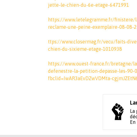
jette-le-chien-du-6e-etage-6471991
https://www.letelegramme.fr/finistere/
reclame-une-peine-exemplaire-08-08-
ttps://www.closermag.fr/vecu/faits-di
chien-du-sixieme-etage-1010938
https://www.ouest-france.fr/bretagne/
defenestre-la-petition-depasse-les-90-
fbclid=IwAR3aEvDZwVDMta-cgjmJZEtN
La
La 
déc
En