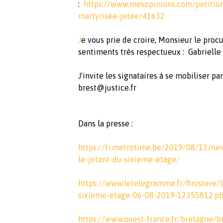
:
https://www.mesopinions.com/petition
martyrisee-jetee/41632
J
e vous prie de croire, Monsieur le proc
sentiments très respectueux : Gabrielle
J'invite les signataires à se mobiliser pa
brest@justice.fr
Dans la presse :
https://fr.metrotime.be/2019/08/13/n
le-jetant-du-sixieme-etage/
https://www.letelegramme.fr/finistere/
sixieme-etage-06-08-2019-12355812.p
https://www.ouest-france.fr/bretagne/b