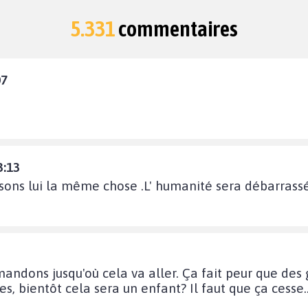
5.331
commentaires
07
3:13
isons lui la même chose .L' humanité sera débarrass
andons jusqu'où cela va aller. Ça fait peur que des
, bientôt cela sera un enfant? Il faut que ça cesse..