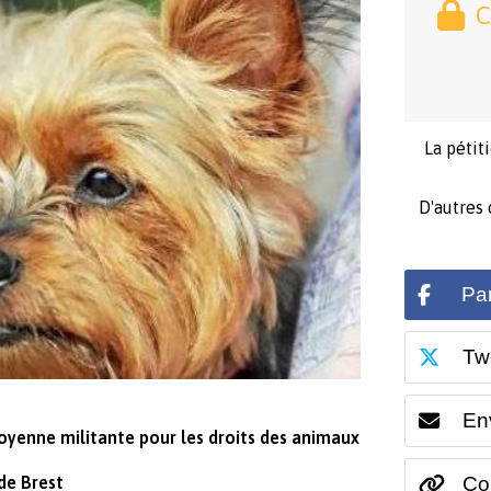
C
La pétit
D'autres
Pa
Tw
En
itoyenne militante pour les droits des animaux
de Brest
Cop