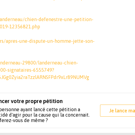
landerneau/chien-defenestre-une-petition-
2019-12356821.php
vers/apres-une-dispute-un-homme-jette-son-
landerneau-29800/landerneau-chien-
000-signataires-6555749?
6JGg0Zyia2raTzzlARNSFPdr9xLr89NUMVg
ncer votre propre pétition
personne ayant lancé cette pétition a
Je lance ma
idé d'agir pour la cause qui la concernait.
 ferez-vous de même ?