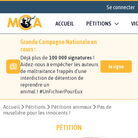
Se connecter
ACCUEIL
PÉTITIONS
VI
Grande Campagne Nationale en
cours :
Déjà plus de
100 000 signatures
!
Aidez-nous à empêcher les auteurs
Je signe
de maltraitance frappés d'une
interdiction de détention de
reprendre un
animal ! #UnFichierPourEux
Accueil
Pétitions
Pétitions animaux
Pas de
muselière pour les innocents !
PÉTITION