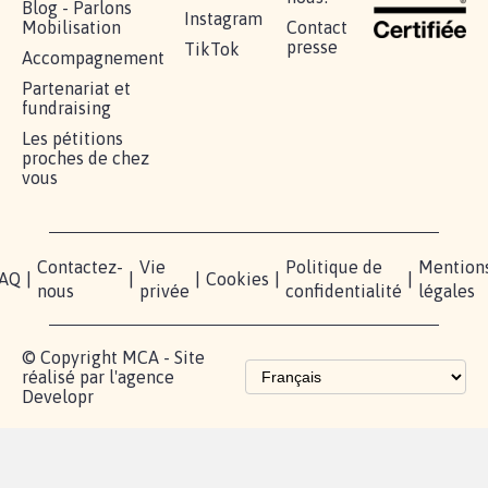
RÉUSSIR VOTRE
NOTRE
ESPACE
MOBILISATION
COMMUNAUTÉ
PRESSE
Lancer votre
Facebook
Qui
pétition
sommes-
X
nous?
Blog - Parlons
Instagram
Mobilisation
Contact
presse
TikTok
Accompagnement
Partenariat et
fundraising
Les pétitions
proches de chez
vous
Contactez-
Vie
Politique de
Mention
AQ
|
|
|
Cookies
|
|