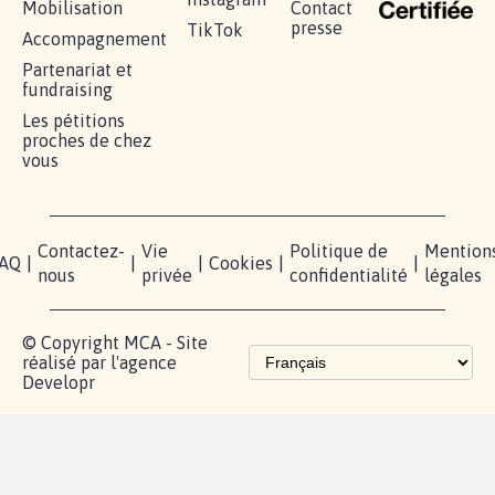
RÉUSSIR VOTRE
NOTRE
ESPACE
MOBILISATION
COMMUNAUTÉ
PRESSE
Lancer votre
Facebook
Qui
pétition
sommes-
X
nous?
Blog - Parlons
Instagram
Mobilisation
Contact
presse
TikTok
Accompagnement
Partenariat et
fundraising
Les pétitions
proches de chez
vous
Contactez-
Vie
Politique de
Mention
AQ
|
|
|
Cookies
|
|
nous
privée
confidentialité
légales