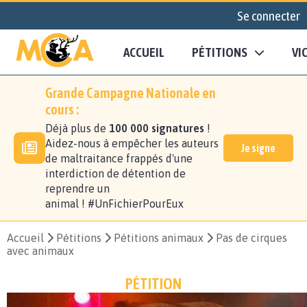
Se connecter
ACCUEIL
PÉTITIONS
VI
Grande Campagne Nationale en
cours :
Déjà plus de
100 000 signatures
!
Aidez-nous à empêcher les auteurs
Je signe
de maltraitance frappés d'une
interdiction de détention de
reprendre un
animal ! #UnFichierPourEux
Accueil
Pétitions
Pétitions animaux
Pas de cirques
avec animaux
PÉTITION