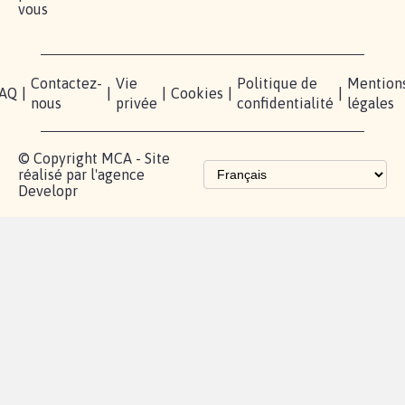
vous
Contactez-
Vie
Politique de
Mention
AQ
|
|
|
Cookies
|
|
nous
privée
confidentialité
légales
© Copyright MCA - Site
réalisé par l'agence
Developr