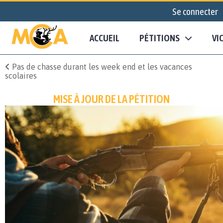
Se connecter
ACCUEIL
PÉTITIONS
VI
Pas de chasse durant les week end et les vacances
scolaires
MISE À JOUR DE LA PÉTITION