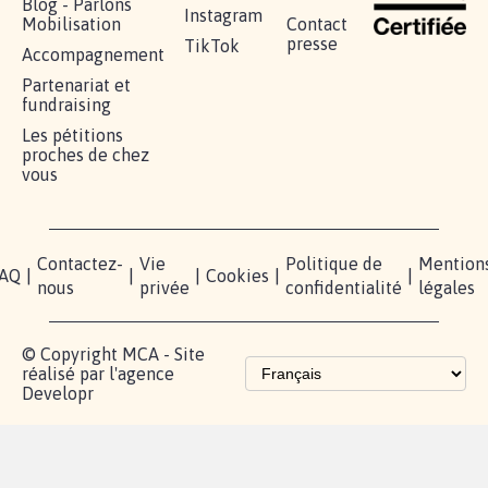
Blog - Parlons
Instagram
Mobilisation
Contact
presse
TikTok
Accompagnement
Partenariat et
fundraising
Les pétitions
proches de chez
vous
Contactez-
Vie
Politique de
Mention
AQ
|
|
|
Cookies
|
|
nous
privée
confidentialité
légales
© Copyright MCA - Site
réalisé par l'agence
Developr