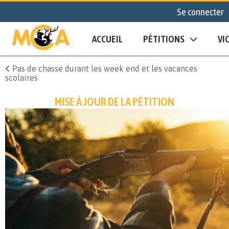
Se connecter
ACCUEIL
PÉTITIONS
VI
Pas de chasse durant les week end et les vacances
scolaires
MISE À JOUR DE LA PÉTITION