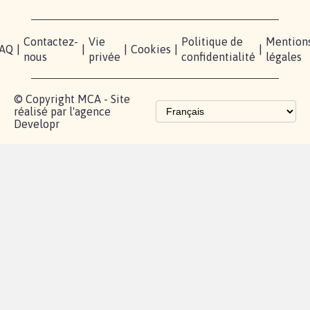
Contactez-
Vie
Politique de
Mention
AQ
|
|
|
Cookies
|
|
nous
privée
confidentialité
légales
© Copyright MCA - Site
réalisé par l'agence
Developr