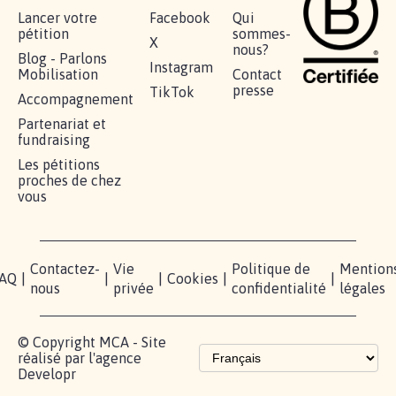
Lancer votre
Facebook
Qui
pétition
sommes-
X
nous?
Blog - Parlons
Instagram
Mobilisation
Contact
presse
TikTok
Accompagnement
Partenariat et
fundraising
Les pétitions
proches de chez
vous
Contactez-
Vie
Politique de
Mention
AQ
|
|
|
Cookies
|
|
nous
privée
confidentialité
légales
© Copyright MCA - Site
réalisé par l'agence
Developr