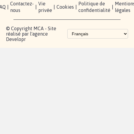
Accompagnement
Partenariat et
fundraising
Les pétitions
proches de chez
vous
Contactez-
Vie
Politique de
Mention
AQ
|
|
|
Cookies
|
|
nous
privée
confidentialité
légales
© Copyright MCA - Site
réalisé par l'agence
Developr