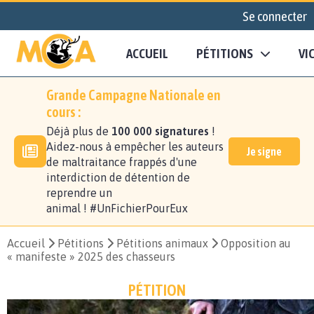
Se connecter
ACCUEIL
PÉTITIONS
VI
Grande Campagne Nationale en
cours :
Déjà plus de
100 000 signatures
!
Aidez-nous à empêcher les auteurs
Je signe
de maltraitance frappés d'une
interdiction de détention de
reprendre un
animal ! #UnFichierPourEux
Accueil
Pétitions
Pétitions animaux
Opposition au
« manifeste » 2025 des chasseurs
PÉTITION