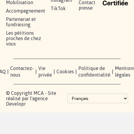
Instagram
Mobilisation
Contact
presse
TikTok
Accompagnement
Partenariat et
fundraising
Les pétitions
proches de chez
vous
Contactez-
Vie
Politique de
Mention
AQ
|
|
|
Cookies
|
|
nous
privée
confidentialité
légales
© Copyright MCA - Site
réalisé par l'agence
Developr