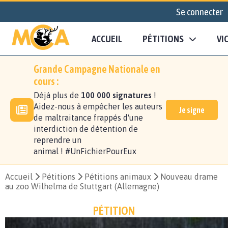
Se connecter
ACCUEIL
PÉTITIONS
VI
Grande Campagne Nationale en
cours :
Déjà plus de
100 000 signatures
!
Aidez-nous à empêcher les auteurs
Je signe
de maltraitance frappés d'une
interdiction de détention de
reprendre un
animal ! #UnFichierPourEux
Accueil
Pétitions
Pétitions animaux
Nouveau drame
au zoo Wilhelma de Stuttgart (Allemagne)
PÉTITION