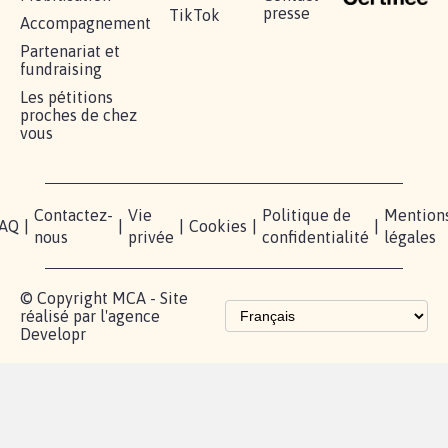
RÉUSSIR VOTRE
NOTRE
ESPACE
MOBILISATION
COMMUNAUTÉ
PRESSE
Lancer votre
Facebook
Qui
pétition
sommes-
X
nous?
Blog - Parlons
Instagram
Mobilisation
Contact
presse
TikTok
Accompagnement
Partenariat et
fundraising
Les pétitions
proches de chez
vous
Contactez-
Vie
Politique de
Mention
AQ
|
|
|
Cookies
|
|
nous
privée
confidentialité
légales