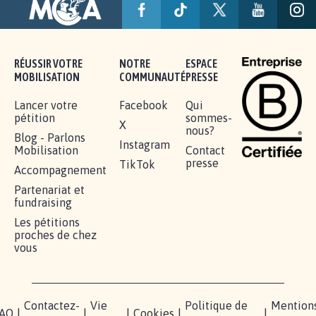
RÉUSSIR VOTRE
NOTRE
ESPACE
MOBILISATION
COMMUNAUTÉ
PRESSE
Lancer votre
Facebook
Qui
pétition
sommes-
X
nous?
Blog - Parlons
Instagram
Mobilisation
Contact
presse
TikTok
Accompagnement
Partenariat et
fundraising
Les pétitions
proches de chez
vous
Contactez-
Vie
Politique de
Mention
AQ
|
|
|
Cookies
|
|