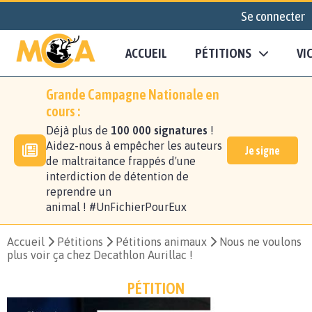
Se connecter
ACCUEIL
PÉTITIONS
VI
Grande Campagne Nationale en
cours :
Déjà plus de
100 000 signatures
!
Aidez-nous à empêcher les auteurs
Je signe
de maltraitance frappés d'une
interdiction de détention de
reprendre un
animal ! #UnFichierPourEux
Accueil
Pétitions
Pétitions animaux
Nous ne voulons
plus voir ça chez Decathlon Aurillac !
PÉTITION