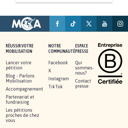
AGRESSION DE MON FILS THÉO :
SOYONS TOUS MOBILISÉS...
16.840
signatures
Je signe