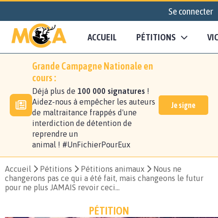
Se connecter
ACCUEIL
PÉTITIONS
VI
Grande Campagne Nationale en
cours :
Déjà plus de
100 000 signatures
!
Aidez-nous à empêcher les auteurs
Je signe
de maltraitance frappés d'une
interdiction de détention de
reprendre un
animal ! #UnFichierPourEux
Accueil
Pétitions
Pétitions animaux
Nous ne
changerons pas ce qui a été fait, mais changeons le futur
pour ne plus JAMAIS revoir ceci...
PÉTITION