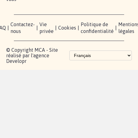
X
nous?
Blog - Parlons
Instagram
Mobilisation
Contact
presse
TikTok
Accompagnement
Partenariat et
fundraising
Les pétitions
proches de chez
vous
Contactez-
Vie
Politique de
Mention
AQ
|
|
|
Cookies
|
|
nous
privée
confidentialité
légales
© Copyright MCA - Site
réalisé par l'agence
Developr