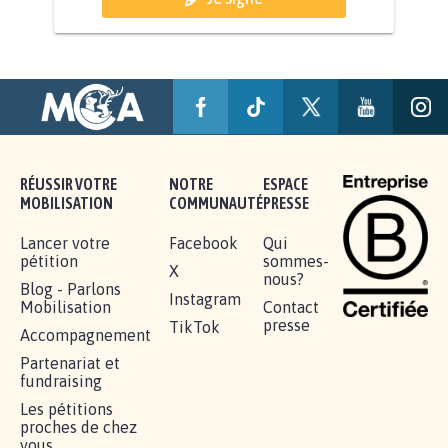
AGRESSION DE MON FILS THÉO :
SOYONS TOUS MOBILISÉS...
16.852
signatures
Je signe
RÉUSSIR VOTRE
NOTRE
ESPACE
MOBILISATION
COMMUNAUTÉ
PRESSE
Lancer votre
Facebook
Qui
pétition
sommes-