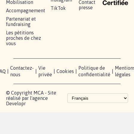
16.828
signatures
Je signe
RÉUSSIR VOTRE
NOTRE
ESPACE
MOBILISATION
COMMUNAUTÉ
PRESSE
Lancer votre
Facebook
Qui
pétition
sommes-
X
nous?
Blog - Parlons
Instagram
Mobilisation
Contact
presse
TikTok
Accompagnement
Partenariat et