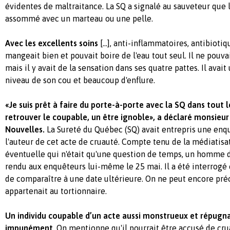
évidentes de maltraitance. La SQ a signalé au sauveteur que l
assommé avec un marteau ou une pelle.
Avec les excellents soins
[...], anti-inflammatoires, antibiotiq
mangeait bien et pouvait boire de l'eau tout seul. Il ne pouv
mais il y avait de la sensation dans ses quatre pattes. Il avai
niveau de son cou et beaucoup d'enflure.
«Je suis prêt à faire du porte-à-porte avec la SQ dans tout 
retrouver le coupable, un être ignoble», a déclaré monsieu
Nouvelles.
La Sureté du Québec (SQ) avait entrepris une enq
l'auteur de cet acte de cruauté. Compte tenu de la médiatisa
éventuelle qui n'était qu'une question de temps, un homme d
rendu aux enquêteurs lui-même le 25 mai. Il a été interrogé
de comparaître à une date ultérieure. On ne peut encore préc
appartenait au tortionnaire.
Un individu coupable d’un acte aussi monstrueux et répugna
impunément
. On mentionne qu'il pourrait être accusé de cru