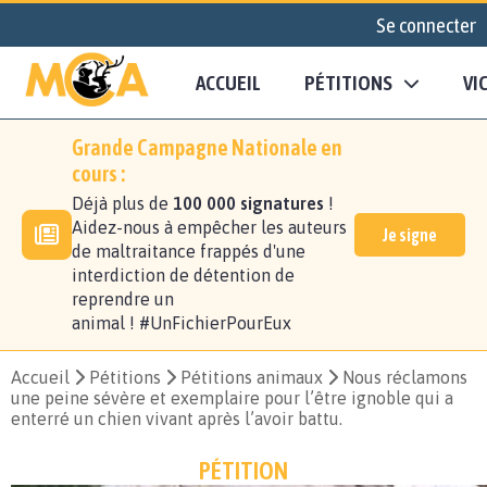
Se connecter
ACCUEIL
PÉTITIONS
VI
Grande Campagne Nationale en
cours :
Déjà plus de
100 000 signatures
!
Aidez-nous à empêcher les auteurs
Je signe
de maltraitance frappés d'une
interdiction de détention de
reprendre un
animal ! #UnFichierPourEux
Accueil
Pétitions
Pétitions animaux
Nous réclamons
une peine sévère et exemplaire pour l’être ignoble qui a
enterré un chien vivant après l’avoir battu.
PÉTITION