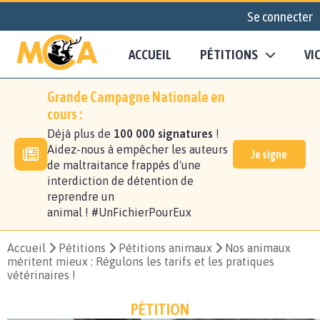
Se connecter
ACCUEIL
PÉTITIONS
VI
Grande Campagne Nationale en
cours :
Déjà plus de
100 000 signatures
!
Aidez-nous à empêcher les auteurs
Je signe
de maltraitance frappés d'une
interdiction de détention de
reprendre un
animal ! #UnFichierPourEux
Accueil
Pétitions
Pétitions animaux
Nos animaux
méritent mieux : Régulons les tarifs et les pratiques
vétérinaires !
PÉTITION