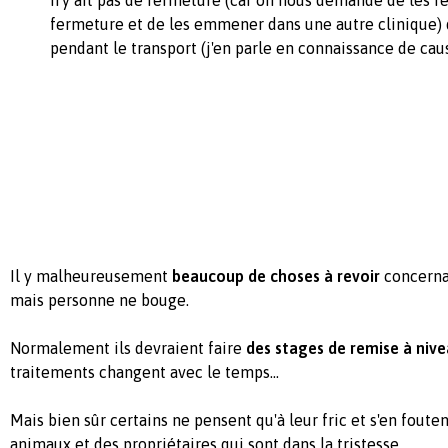
n'y ait pas de fermeture (car on nous demande de les r
fermeture et de les emmener dans une autre clinique) d
pendant le transport (j'en parle en connaissance de cau
Il y malheureusement
beaucoup de choses à revoir
concerna
mais personne ne bouge.
Normalement ils devraient faire
des stages de remise à niv
traitements changent avec le temps…
Mais bien sûr certains ne pensent qu'à leur fric et s'en fout
animaux et des propriétaires qui sont dans la tristesse.