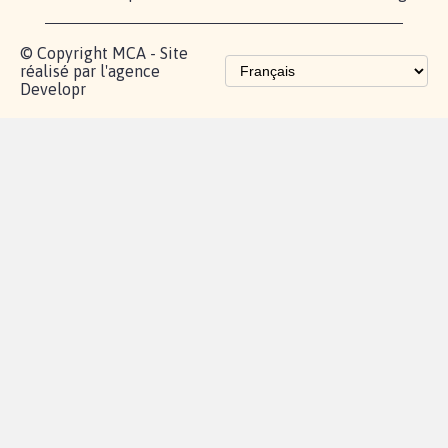
fundraising
Les pétitions
proches de chez
vous
Contactez-
Vie
Politique de
Mention
AQ
|
|
|
Cookies
|
|
nous
privée
confidentialité
légales
© Copyright MCA - Site
réalisé par l'agence
Developr