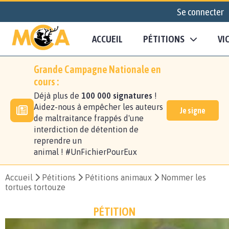
Se connecter
ACCUEIL
PÉTITIONS
VI
Grande Campagne Nationale en
cours :
Déjà plus de
100 000 signatures
!
Aidez-nous à empêcher les auteurs
Je signe
de maltraitance frappés d'une
interdiction de détention de
reprendre un
animal ! #UnFichierPourEux
Accueil
Pétitions
Pétitions animaux
Nommer les
tortues tortouze
PÉTITION