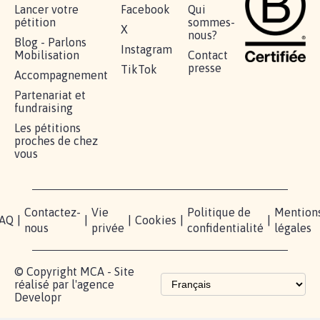
AGRESSION DE MON FILS THÉO :
SOYONS TOUS MOBILISÉS...
16.828
signatures
Je signe
RÉUSSIR VOTRE
NOTRE
ESPACE
MOBILISATION
COMMUNAUTÉ
PRESSE
Lancer votre
Facebook
Qui
pétition
sommes-
X
nous?
Blog - Parlons
Instagram