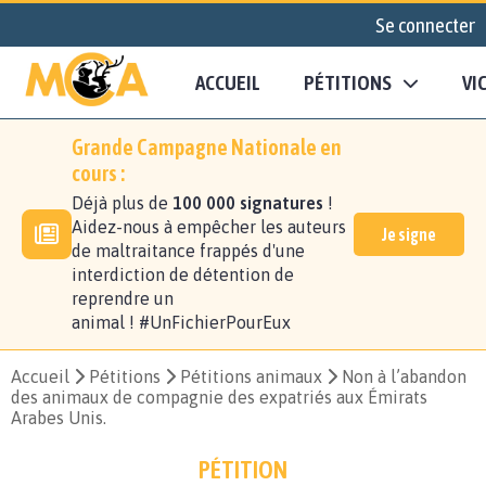
Se connecter
ACCUEIL
PÉTITIONS
VI
Grande Campagne Nationale en
cours :
Déjà plus de
100 000 signatures
!
Aidez-nous à empêcher les auteurs
Je signe
de maltraitance frappés d'une
interdiction de détention de
reprendre un
animal ! #UnFichierPourEux
Accueil
Pétitions
Pétitions animaux
Non à l’abandon
des animaux de compagnie des expatriés aux Émirats
Arabes Unis.
PÉTITION