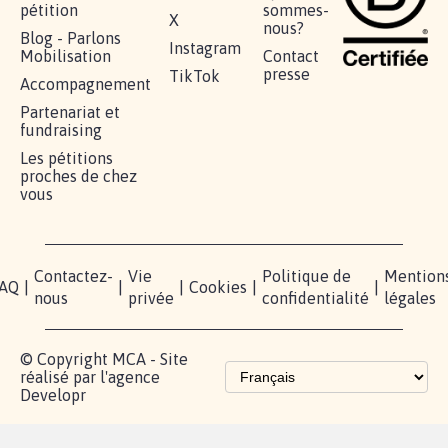
pétition
sommes-
X
nous?
Blog - Parlons
Instagram
Mobilisation
Contact
presse
TikTok
Accompagnement
Partenariat et
fundraising
Les pétitions
proches de chez
vous
Contactez-
Vie
Politique de
Mention
AQ
|
|
|
Cookies
|
|
nous
privée
confidentialité
légales
© Copyright MCA - Site
réalisé par l'agence
Developr