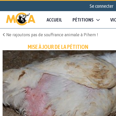
Se connecter
ACCUEIL
PÉTITIONS
VI
Ne rajoutons pas de souffrance animale à Pihem !
MISE À JOUR DE LA PÉTITION