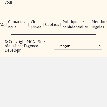
vous
Contactez-
Vie
Politique de
Mention
AQ
|
|
|
Cookies
|
|
nous
privée
confidentialité
légales
© Copyright MCA - Site
réalisé par l'agence
Developr