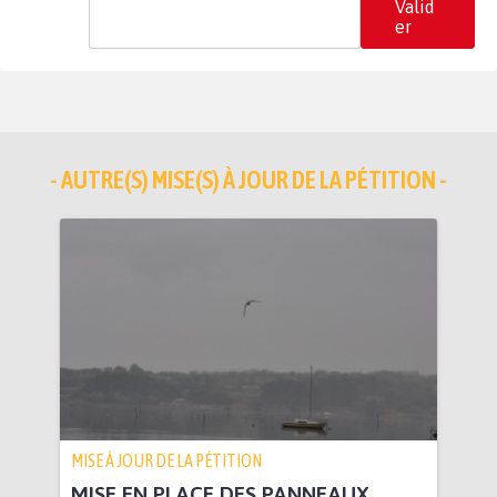
Valid
er
- AUTRE(S) MISE(S) À JOUR DE LA PÉTITION -
MISE À JOUR DE LA PÉTITION
MISE EN PLACE DES PANNEAUX