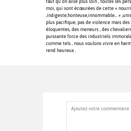
faut qu’on aille plus loin , toutes les 
moi, qui sont écœurées de cette « nourr
,indigeste,honteuse,innommable... » ,un
plus pacifique, pas de violence mais des 
éloquentes, des meneurs , des chevalier
puissante force des industriels immoral
comme tels , nous voulons vivre en harmo
rend heureux .