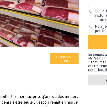
Oui, di
victoir
selon m
Non, je
pétiti
En signant l
Suivre cet
MyPetition) 
auteur
signatures e
ces traiteme
conditions d'
ille à la mer ! surprise ,j’ai reçu des milliers
ensais être seule,....l’espoir renaît en moi , il