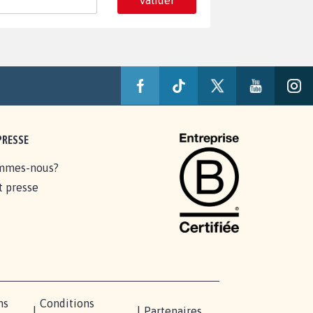
Valider
PRESSE
mmes-nous?
t presse
ns
Conditions
|
|
Partenaires