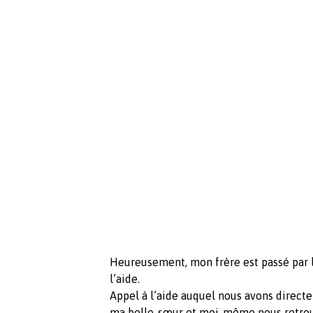
Heureusement, mon frère est passé par l
l’aide.
Appel à l’aide auquel nous avons direct
ma belle-sœur et moi-même nous retrouv