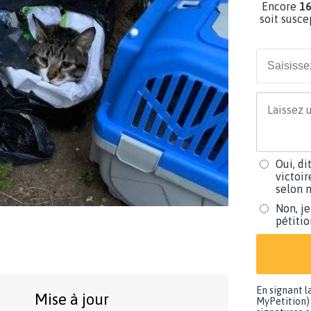
Encore
16
soit susce
Oui, di
victoir
selon m
Non, je
pétiti
En signant l
Mise à jour
MyPetition) 